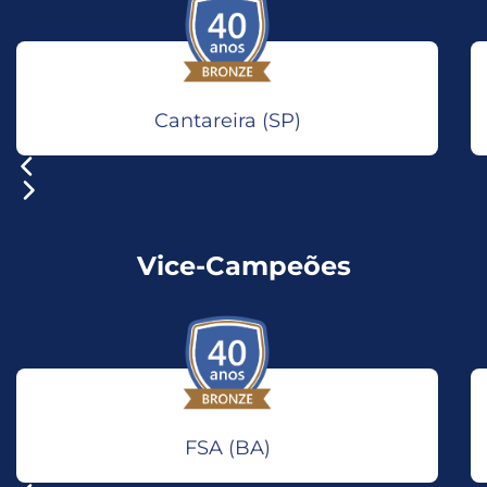
Cantareira (SP)
Vice-Campeões
FSA (BA)