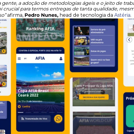
 a gente, a adoção de metodologias ágeis e o jeito de tra
oi crucial para termos entregas de tanta qualidade, me
Pedro Nunes,
so”
afirma,
head de tecnologia da
Astéria
.