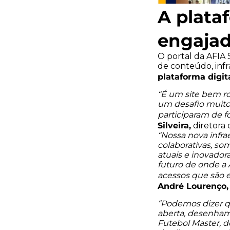
A plata
engaja
O portal da AFIA 
de conteúdo, infr
plataforma digit
“É um site bem ro
um desafio muito 
participaram de f
Silveira,
diretora
“Nossa nova infr
colaborativas, so
atuais e inovador
futuro de onde a 
acessos que são 
André Lourenço,
“Podemos dizer q
aberta, desenhamo
Futebol Master, d