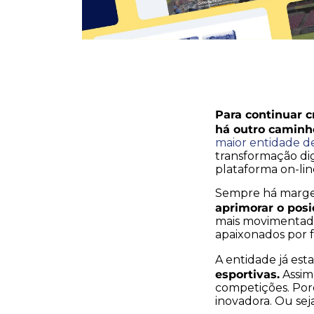
Para continuar c
há outro caminh
maior entidade d
transformação dig
plataforma on-lin
Sempre há margem
aprimorar o posi
mais movimentad
apaixonados por f
A entidade já est
esportivas.
Assim 
competições. Poré
inovadora. Ou seja