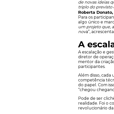
de novas ideias qu
triplo do previst
Roberta Donato
Para os participa
algo único e marc
um projeto que, a
nov
a”, acrescent
A escal
A escalação e ges
diretor de opera
mentor da criação
participantes.
Além disso, cada
competência técni
do papel. Com isso
“chegou chegand
Pode de ser clich
realidade. Foi o 
revolucionário da