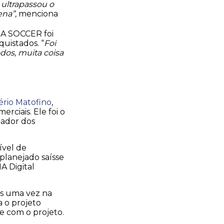
 ultrapassou o
ena”,
menciona
FIA SOCCER foi
uistados. “
Foi
dos, muita coisa
rio Matofino
,
rciais. Ele foi o
nador dos
ível de
planejado saísse
A Digital
ais uma vez na
 o projeto
ge com o projeto.