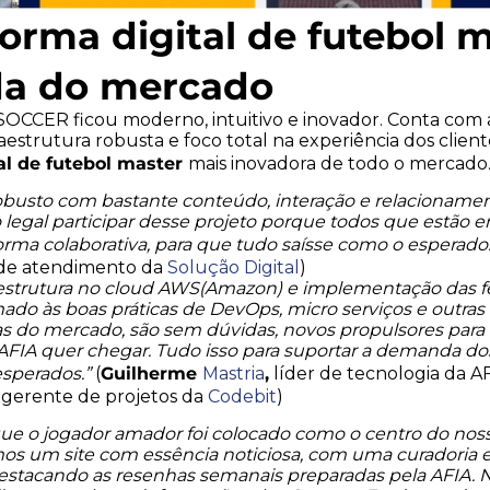
forma digital de futebol 
da do mercado
SOCCER ficou moderno, intuitivo e inovador. Conta com a
aestrutura robusta e foco total na experiência dos client
al de futebol master
mais inovadora de todo o mercado
busto com bastante conteúdo, interação e relacionamento
legal participar desse projeto porque todos que estão e
orma colaborativa, para que tudo saísse como o esperado.
 de atendimento da
Solução Digital
)
aestrutura no cloud AWS(Amazon) e implementação das 
mado às boas práticas de DevOps, micro serviços e outra
as do mercado, são sem dúvidas, novos propulsores para
AFIA quer chegar. Tudo isso para suportar a demanda do
Guilherme
,
esperados.”
(
Mastria
líder de tecnologia da 
gerente de projetos da
Codebit
)
ue o jogador amador foi colocado como o centro do nosso
s um site com essência noticiosa, com uma curadoria ed
estacando as resenhas semanais preparadas pela AFIA. N