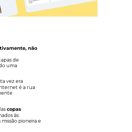
itivamente, não
tapas de
ando uma
ta vez era
nternet é a rua
mente
copas
das
nados às
missão pioneira e