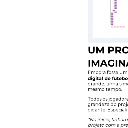
UM PRO
IMAGI
Embora fosse um 
digital de futeb
grande, tinha uma
mesmo tempo.
Todos os jogadore
grandeza do proj
gigante. Especia
“No início, tínha
projeto com a pre