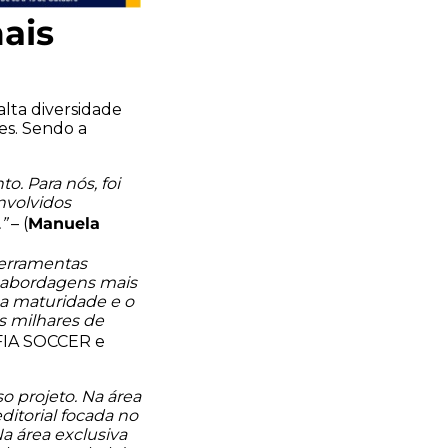
mais
lta diversidade
es. Sendo a
.
. Para nós, foi
nvolvidos
Manuela
”
– (
ferramentas
s abordagens mais
 a maturidade e o
s milhares de
AFIA SOCCER e
 projeto. Na área
itorial focada no
a área exclusiva