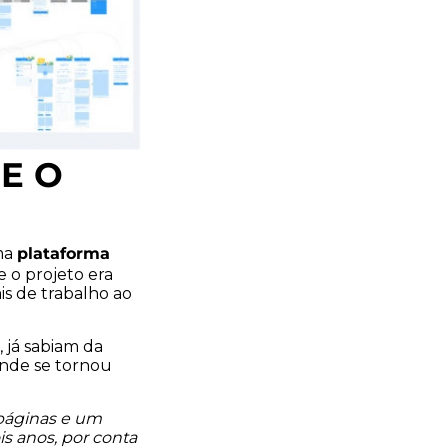
E O
plataforma
ma
 o projeto era
is de trabalho ao
 já sabiam da
ande se tornou
 páginas e um
s anos, por conta