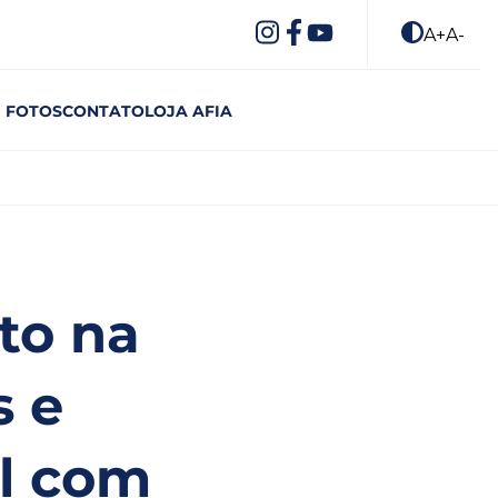
A+
A-
FOTOS
CONTATO
LOJA AFIA
to na
s e
al com