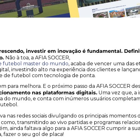
rescendo, investir em inovação é fundamental. Defin
o.
Não à toa, a AFIA SOCCER,
e futebol master do mundo
, acaba de vencer uma das e
ital, investindo alto na experiência dos clientes e lanç
e de futebol com tecnologia de ponta.
 para melhora. E o próximo passo da AFIA SOCCER des
cionamento nas plataformas digitais.
Uma vez que, a i
a do mundo, e conta com inúmeros usuários completa
utebol.
ava nas redes sociais divulgando os principais momentos 
como, transmitindo ao vivo partidas e programas relacio
m, ainda faltava algo para a AFIA SOCCER cumprir a sua 
, fazer o seu gol de placa!