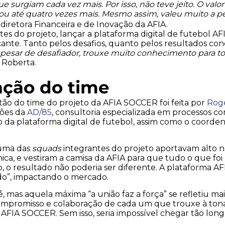
e surgiam cada vez mais. Por isso, não teve jeito. O valor
o ou até quatro vezes mais. Mesmo assim, valeu muito a p
,
diretora Financeira e de Inovação da AFIA.
ntes do projeto, lançar a plataforma digital de futebol A
ante. Tanto pelos desafios, quanto pelos resultados conq
pesar de desafiador, trouxe muito conhecimento para to
a Roberta.
ação do time
tão do time do projeto da AFIA SOCCER foi feita por
Rogé
ções da
AD/85
, consultoria especializada em processos come
 da plataforma digital de futebol, assim como o coorde
 uma das
squads
integrantes do projeto aportavam alto n
ca, e vestiram a camisa da AFIA para que tudo o que foi 
, o resultado não poderia ser diferente. A plataforma AFI
o”, impactando o mercado.
ê, mas aquela máxima “a união faz a força” se refletiu m
compromisso e colaboração de cada um que trouxe à tona
 AFIA SOCCER. Sem isso, seria impossível chegar tão lon