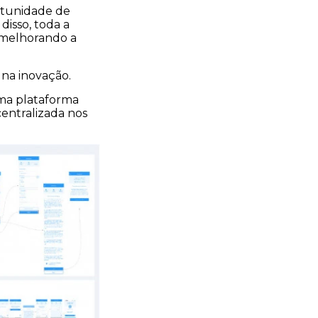
rtunidade de
isso, toda a
, melhorando a
 na inovação.
ima plataforma
centralizada nos