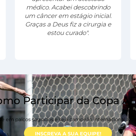
médico. Acabei descobrindo
um câncer em estágio inicial.
Graças a Deus fiz a cirurgia e
estou curado".
omo Participar da Copa AF
e em palcos sagrados e seja campeão internacional am
INSCREVA A SUA EQUIPE!