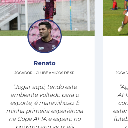
Renato
JOGADOR - CLUBE AMIGOS DE SP
JOGAD
“Jogar aqui, tendo este
“Ag
ambiente voltado para o
AFI
esporte, é maravilhoso. É
com
minha primeira experiência
estar
na Copa AFIA e espero no
futeb
próximo ano vir mais
q