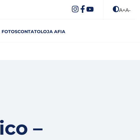
A+
A-
FOTOS
CONTATO
LOJA AFIA
ico –