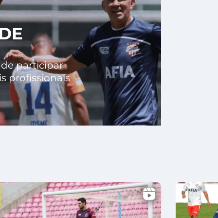
ADE
de participar
 profissionais
X
X