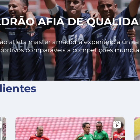
DRÃO AFIA DE QUALID
o atleta master amador a experiência única 
portivos comparáveis a competições mundiais
ientes
X