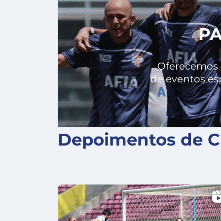
PA
Oferecemos a
de eventos es
Depoimentos de Cl
X