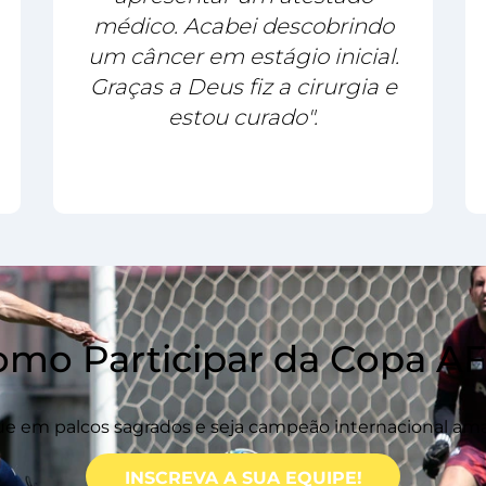
médico. Acabei descobrindo
um câncer em estágio inicial.
Graças a Deus fiz a cirurgia e
estou curado".
omo Participar da Copa AF
e em palcos sagrados e seja campeão internacional am
INSCREVA A SUA EQUIPE!