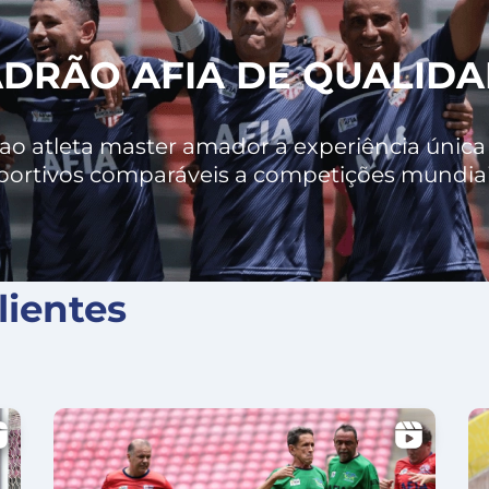
DRÃO AFIA DE QUALID
o atleta master amador a experiência única 
portivos comparáveis a competições mundiais
ientes
X