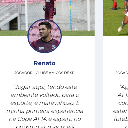
Renato
JOGADOR - CLUBE AMIGOS DE SP
JOGAD
“Jogar aqui, tendo este
“Ag
ambiente voltado para o
AFI
esporte, é maravilhoso. É
com
minha primeira experiência
estar
na Copa AFIA e espero no
futeb
próximo ano vir mais
q