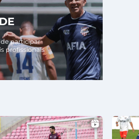
ADE
de participar
 profissionais
X
X