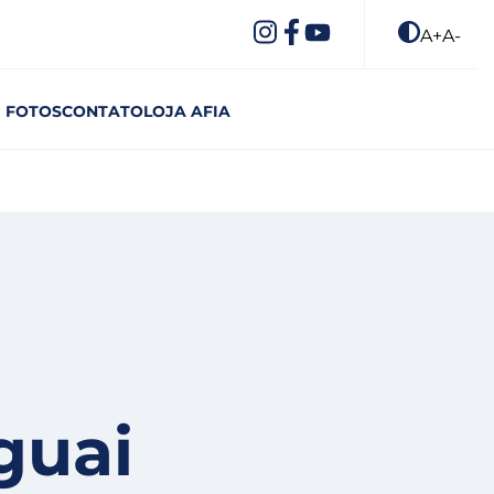
A+
A-
FOTOS
CONTATO
LOJA AFIA
guai