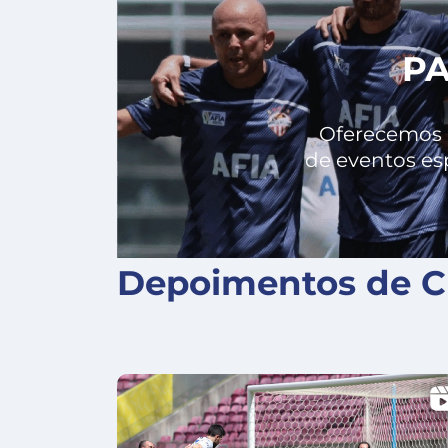
PA
Oferecemos a
de eventos es
Depoimentos de Cl
X