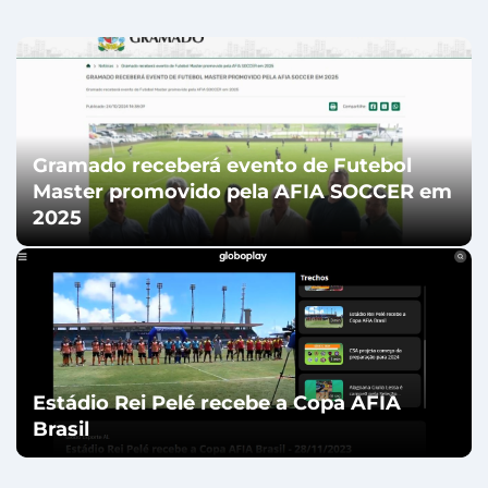
Gramado receberá evento de Futebol
Master promovido pela AFIA SOCCER em
2025
Estádio Rei Pelé recebe a Copa AFIA
Brasil