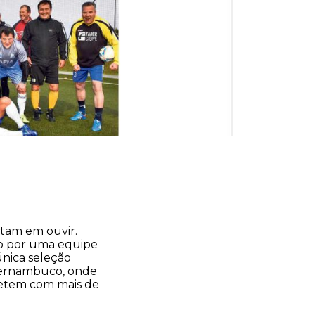
utam em ouvir.
do por uma equipe
única seleção
 Pernambuco, onde
petem com mais de