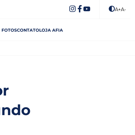
A+
A-
FOTOS
CONTATO
LOJA AFIA
or
undo