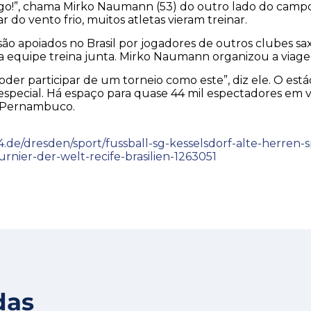
go!”, chama Mirko Naumann (53) do outro lado do campo
r do vento frio, muitos atletas vieram treinar.
são apoiados no Brasil por jogadores de outros clubes sax
a equipe treina junta. Mirko Naumann organizou a viage
oder participar de um torneio como este”, diz ele. O está
especial. Há espaço para quase 44 mil espectadores em 
a Pernambuco.
.de/dresden/sport/fussball-sg-kesselsdorf-alte-herren-
urnier-der-welt-recife-brasilien-1263051
das