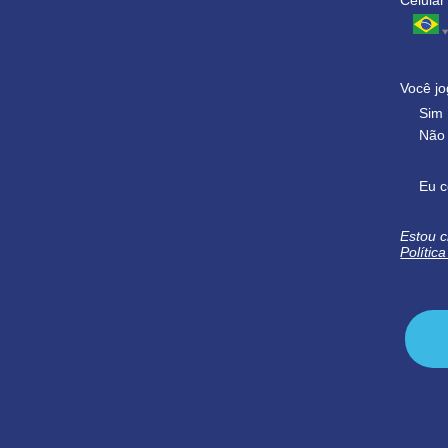
Você jo
Sim
Não
Eu c
Estou c
Polític