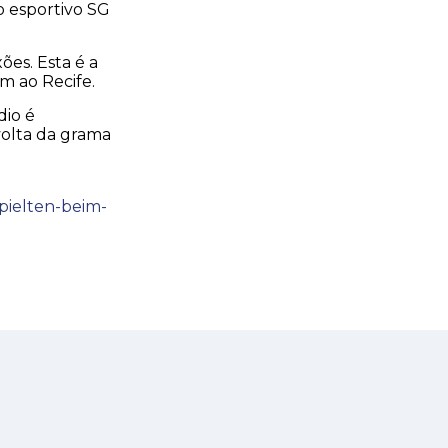
 esportivo SG
ões. Esta é a
m ao Recife.
dio é
volta da grama
spielten-beim-