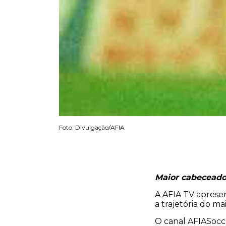
Foto: Divulgação/AFIA
Maior cabeceado
A AFIA TV apresen
a trajetória do m
O canal AFIASocce