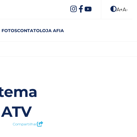
A+
A-
FOTOS
CONTATO
LOJA AFIA
o tema
IATV
Compartilhar