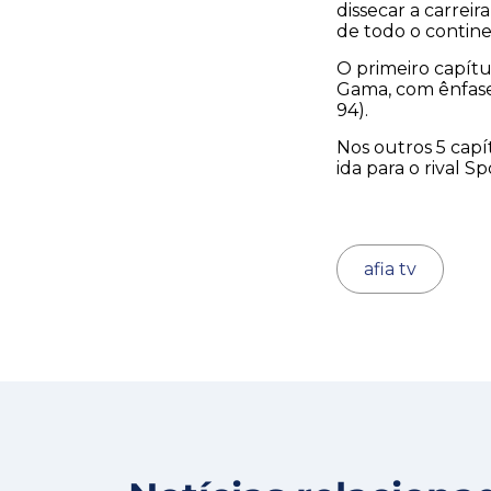
dissecar a carreir
de todo o contin
O primeiro capítu
Gama, com ênfase
94).
Nos outros 5 capít
ida para o rival S
afia tv