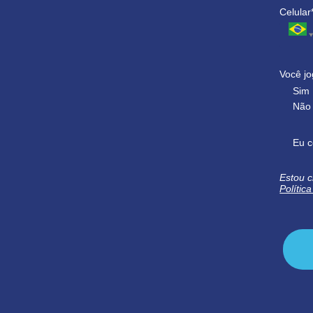
Celular
Você jo
Sim
Não
Eu c
Estou c
Polític