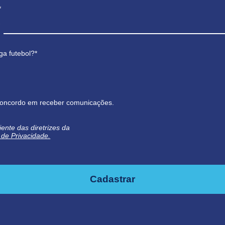
*
ga futebol?*
oncordo em receber comunicações.
iente das diretrizes da
a de Privacidade.
Cadastrar