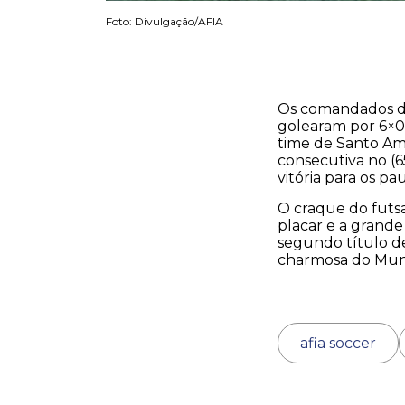
Foto: Divulgação/AFIA
Os comandados de 
golearam por 6×0. 
time de Santo Ama
consecutiva no (65
vitória para os pa
O craque do futsa
placar e a grande
segundo título de
charmosa do Mun
afia soccer