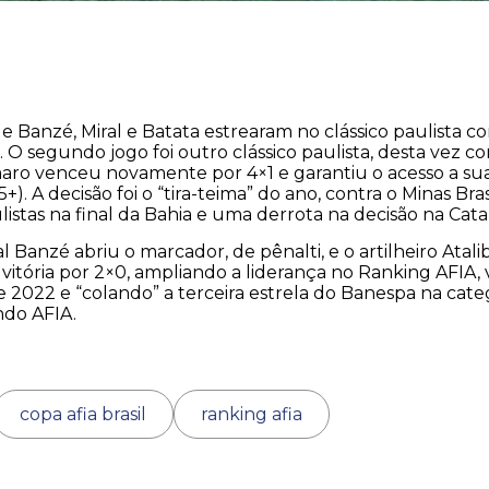
Banzé, Miral e Batata estrearam no clássico paulista co
O segundo jogo foi outro clássico paulista, desta vez con
ro venceu novamente por 4×1 e garantiu o acesso a sua 
+). A decisão foi o “tira-teima” do ano, contra o Minas Bra
ulistas na final da Bahia e uma derrota na decisão na Cat
l Banzé abriu o marcador, de pênalti, e o artilheiro Atal
 vitória por 2×0, ampliando a liderança no Ranking AFIA
 2022 e “colando” a terceira estrela do Banespa na cate
do AFIA.
copa afia brasil
ranking afia