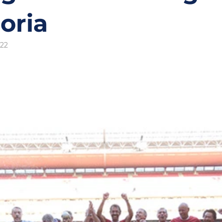
oria
022