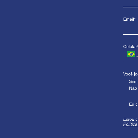
Email*
Celular
Você jo
Sim
Não
Eu c
Estou c
Polític