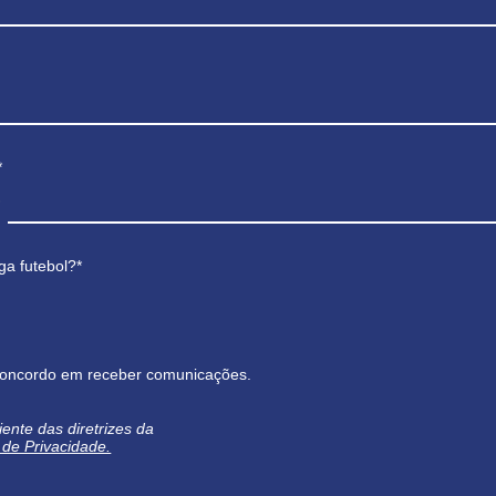
*
ga futebol?*
oncordo em receber comunicações.
iente das diretrizes da
a de Privacidade.