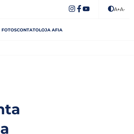
A+
A-
FOTOS
CONTATO
LOJA AFIA
nta
da