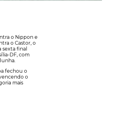
ntra o Nippon e
tra o Castor, o
sexta final
sília-DF, com
alunha.
iba fechou o
, vencendo o
goria mais