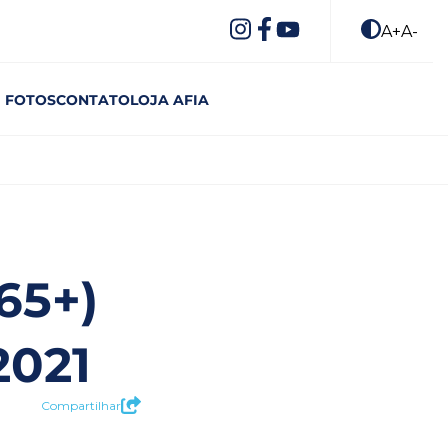
A+
A-
FOTOS
CONTATO
LOJA AFIA
65+)
2021
Compartilhar