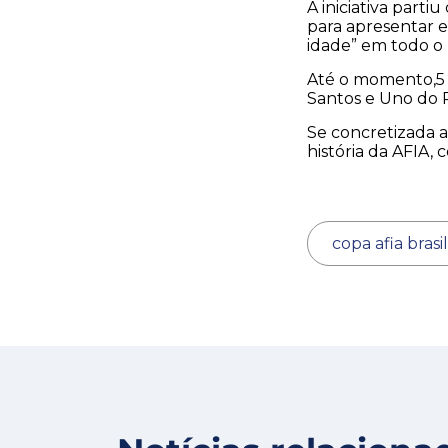
A iniciativa part
para apresentar e
idade” em todo o B
Até o momento,5 e
Santos e Uno do 
Se concretizada a
história da AFIA,
copa afia brasi