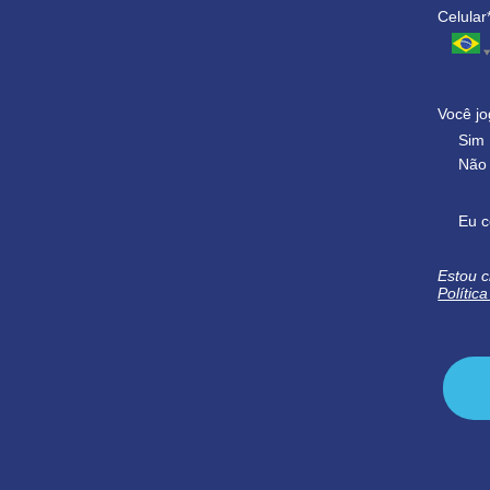
Celular
Você jo
Sim
Não
Eu c
Estou c
Polític