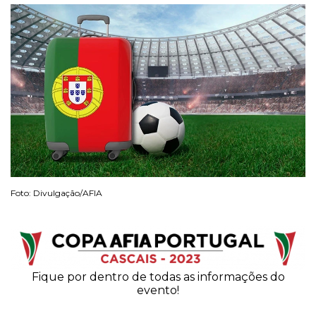
Foto: Divulgação/AFIA
Fique por dentro de todas as informações do
evento!