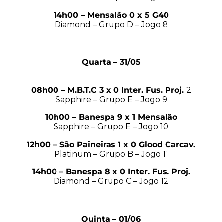
14h00 – Mensalão 0 x 5 G40
Diamond – Grupo D – Jogo 8
Quarta – 31/05
08h00 – M.B.T.C 3 x 0 Inter. Fus. Proj.
2
Sapphire – Grupo E – Jogo 9
10h00 – Banespa 9 x 1 Mensalão
Sapphire – Grupo E – Jogo 10
12h00 – São Paineiras 1 x 0
Glood Carcav.
Platinum – Grupo B – Jogo 11
14h00 – Banespa 8 x 0
Inter. Fus. Proj.
Diamond – Grupo C – Jogo 12
Quinta – 01/06