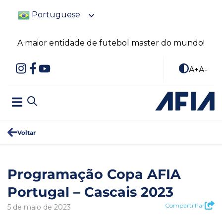
Portuguese
A maior entidade de futebol master do mundo!
A+
A-
Voltar
Programação Copa AFIA
Portugal – Cascais 2023
Compartilhar
5 de maio de 2023