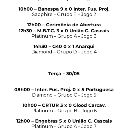
10h00 – Banespa 9 x 0 Inter. Fus. Proj.
Sapphire – Grupo E – Jogo 2
12h00 – Cerimônia de Abertura
12h30 – M.B.T.C. 3 x 0 União C. Cascais
Platinum – Grupo A – Jogo 3
14h30 – G40 0 x 1 Anarqui
Diamond – Grupo D – Jogo 4
Terça – 30/05
08h00 – Inter. Fus. Proj. 0 x 5 Portuguesa
Diamond – Grupo C – Jogo 5
10h00 – CRTUR 3 x 0 Glood Carcav.
Platinum – Grupo B – Jogo 6
12h00 – Engebras 5 x 0
União C. Cascais
Platinum – Grupo A – Jogo 7