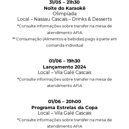
31/05 – 21h30
Noite do Karaokê
Olimpíada
Local – Nassau Cascais – Drinks & Desserts
*Consulte informações sobre transfer na mesa de
atendimento AFIA
** Consumação (Alimentos e bebidas) pago à parte em
comanda individual
01/06 – 19h30
Lançamento 2024
Local – Vila Galé Cascais
*Consulte informações sobre transfer na mesa de
atendimento AFIA
01/06 – 20h00
Programa Estrelas da Copa
Local – Vila Galé Cascais
*Consulte informações sobre transfer na mesa de
atendimento AFIA