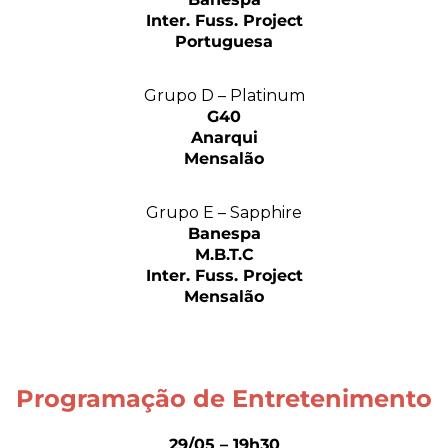
Inter. Fuss. Project
Portuguesa
Grupo D – Platinum
G40
Anarqui
Mensalão
Grupo E – Sapphire
Banespa
M.B.T.C
Inter. Fuss. Project
Mensalão
Programação de Entretenimento
29/05 – 19h30