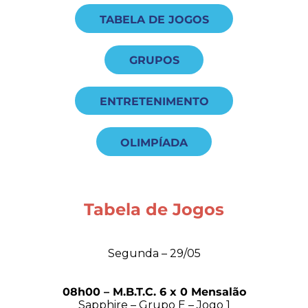
TABELA DE JOGOS
GRUPOS
ENTRETENIMENTO
OLIMPÍADA
Tabela de Jogos
Segunda – 29/05
08h00 – M.B.T.C. 6 x 0 Mensalão
Sapphire – Grupo E – Jogo 1