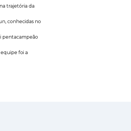
a trajetória da
cun, conhecidas no
foi pentacampeão
equipe foi a