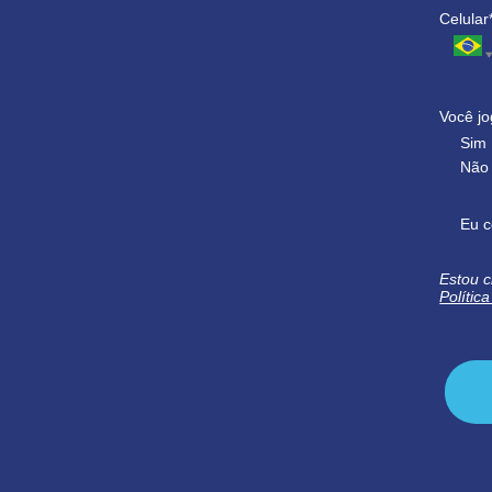
Celular
Você jo
Sim
Não
Eu c
Estou c
Polític