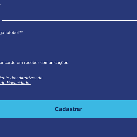
*
ga futebol?*
oncordo em receber comunicações.
iente das diretrizes da
a de Privacidade.
Cadastrar