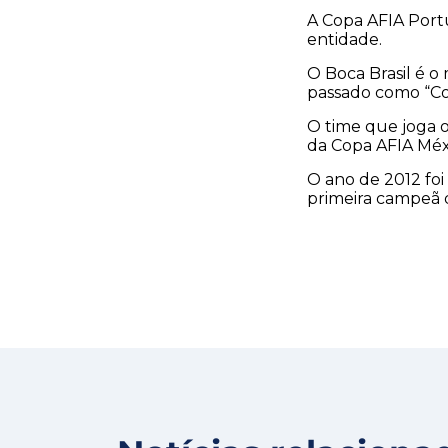
A Copa AFIA Portu
entidade.
O Boca Brasil é o
passado como “Co
O time que joga o
da Copa AFIA Méx
O ano de 2012 foi
primeira campeã d