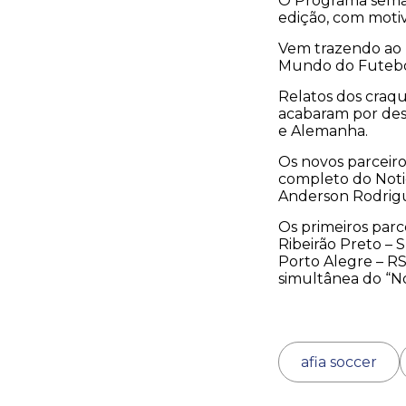
O Programa seman
edição, com moti
Vem trazendo ao 
Mundo do Futebol,
Relatos dos craq
acabaram por desp
e Alemanha.
Os novos parceiro
completo do Noti
Anderson Rodrigue
Os primeiros parce
Ribeirão Preto – 
Porto Alegre – R
simultânea do “Not
afia soccer