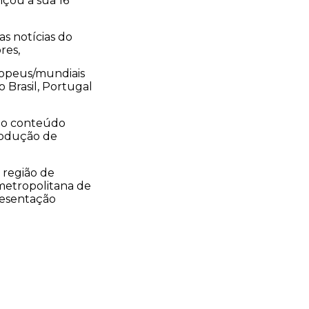
çou a sua 16ª
s notícias do
res,
ropeus/mundiais
 Brasil, Portugal
 do conteúdo
rodução de
a região de
 metropolitana de
resentação