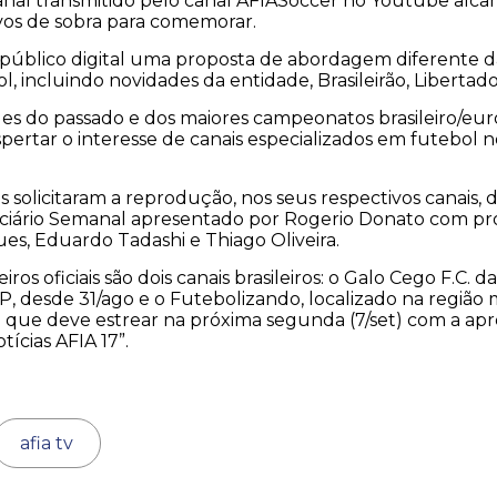
al transmitido pelo canal AFIASoccer no Youtube alcan
vos de sobra para comemorar.
público digital uma proposta de abordagem diferente da
 incluindo novidades da entidade, Brasileirão, Libertado
ues do passado e dos maiores campeonatos brasileiro/eu
ertar o interesse de canais especializados em futebol no
s solicitaram a reprodução, nos seus respectivos canais,
ciário Semanal apresentado por Rogerio Donato com p
s, Eduardo Tadashi e Thiago Oliveira.
iros oficiais são dois canais brasileiros: o Galo Cego F.C. d
SP, desde 31/ago e o Futebolizando, localizado na região
S que deve estrear na próxima segunda (7/set) com a ap
ícias AFIA 17”.
afia tv