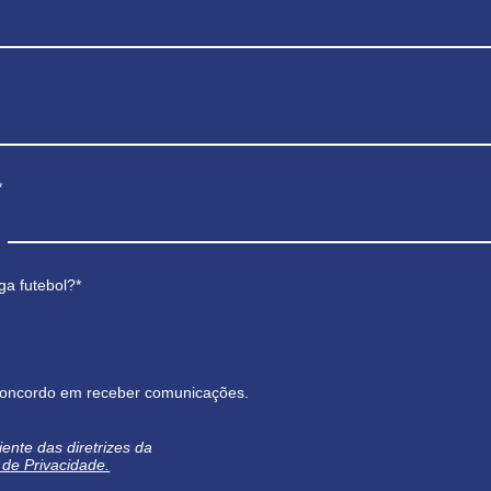
*
ga futebol?*
oncordo em receber comunicações.
iente das diretrizes da
a de Privacidade.