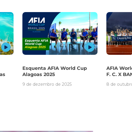
Esquenta AFIA World Cup
AFIA Worl
oas
Alagoas 2025
F. C. X B
9 de dezembro de 2025
8 de outubr