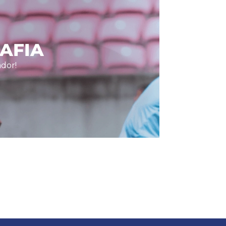
AFIA
dor!