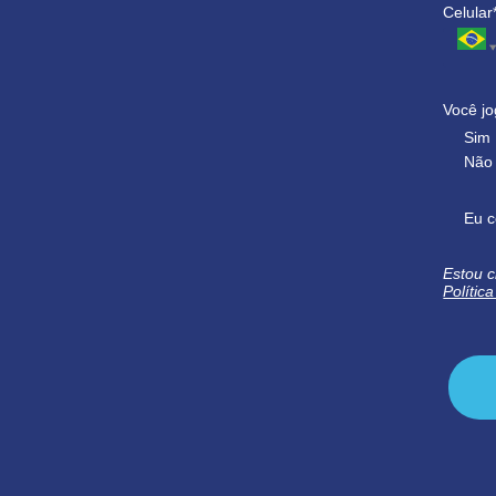
Celular
Você jo
Sim
Não
Eu c
Estou c
Polític