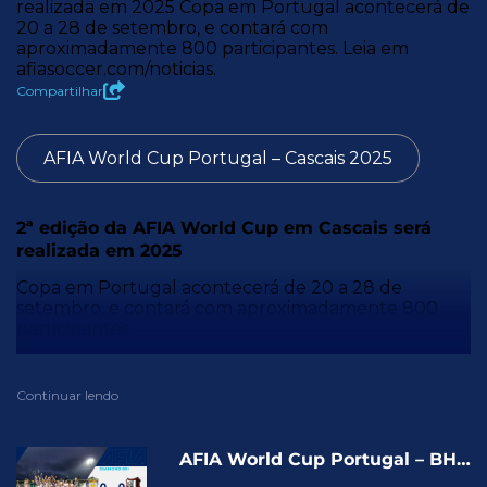
realizada em 2025 Copa em Portugal acontecerá de
20 a 28 de setembro, e contará com
aproximadamente 800 participantes. Leia em
afiasoccer.com/noticias.
Compartilhar
AFIA World Cup Portugal – Cascais 2025
2ª edição da AFIA World Cup em Cascais será
realizada em 2025
Copa em Portugal acontecerá de 20 a 28 de
setembro, e contará com aproximadamente 800
participantes.
Leia em
afiasoccer.com/noticias
.
Continuar lendo
AFIA World Cup Portugal – BH
F. C. X BANESPA – DIAMOND