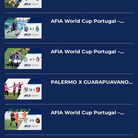
2025
AFIA World Cup Portugal –
BRAUNAÇO X GATO VÉIO –
PLATNUM
AFIA World Cup Portugal –
UNIÃO CASCAIS X HÍPICA –
SILVER
PALERMO X GUARAPUAVANOS
World Cup Portugal – Cascais
2025
AFIA World Cup Portugal –
PORTUGUESA X LARANJA
MECÂNICA – DIAMOND