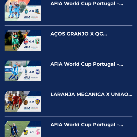
AFIA World Cup Portugal –
Cascais 2025 – GATO VÉIO X
BAGAÇO – PLATINUM
AÇOS GRANJO X QG
FARROUPILHA – AFIA World
Cup Portugal – Cascais 2025
AFIA World Cup Portugal –
Cascais 2025 – BENGALA DE
OURO X UNIDOS POR ACASO –
SAPPHIRE
LARANJA MECANICA X UNIAO
F.C AFIA World Cup Portugal –
Cascais 2025
AFIA World Cup Portugal –
Cascais 2025 – DYJ BRASIL X