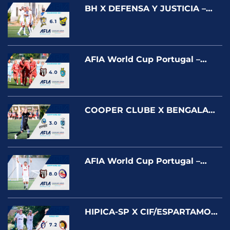
BH X DEFENSA Y JUSTICIA –
World Cup Portugal – Cascais
2025
AFIA World Cup Portugal –
BANESPA X GATO VÉIO –
DIAMOND
COOPER CLUBE X BENGALA
DE OURO World Cup Portugal –
Cascais 2025
AFIA World Cup Portugal –
BANESPA X AÇOS GRANJO –
SAPPHIRE
HIPICA-SP X CIF/ESPARTAMOS-
POR World Cup Portugal –