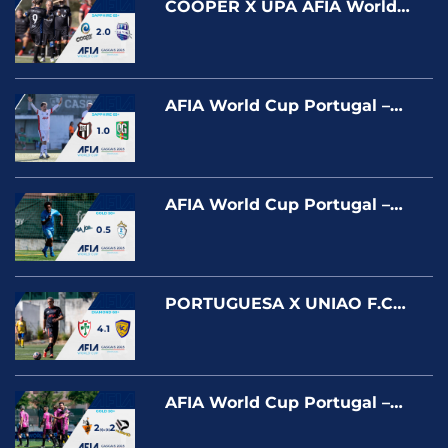
COOPER X UPA AFIA World
Cup Portugal – Cascais 2025 –
SAPPHIRE
AFIA World Cup Portugal –
Cascais 2025 – BANESPA X QG
FARROUPILHA – SAPPHIRE
AFIA World Cup Portugal –
Cascais 2025 – MAJOR X
ENGEMOM – GOLD
PORTUGUESA X UNIAO F.C
AFIA World Cup Portugal –
Cascais 2025 – DIAMOND 60+
AFIA World Cup Portugal –
Cascais 2025 CAFÉ CARNIÇA X
PALERMO – SILVER