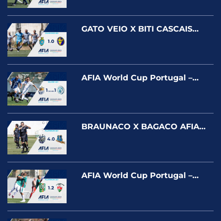
MIAMI F.C. – DIAMOND
GATO VEIO X BITI CASCAIS
AFIA World Cup Portugal –
Cascais 2025
AFIA World Cup Portugal –
Cascais 2025 – RESERVA DA
SERRA X UNIÃO
CASCAISRIVERA – SILVER
BRAUNACO X BAGACO AFIA
World Cup Portugal – Cascais
2025
AFIA World Cup Portugal –
Cascais 2025 – QG
FARROUPILHA X FLUMINENSE
RIVERA – PLATINUM