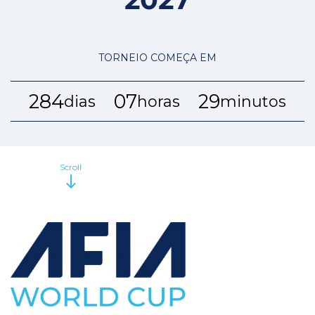
TORNEIO COMEÇA EM
284
07
29
dias
horas
minutos
Scroll