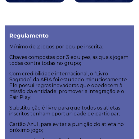
Regulamento
Mínimo de 2 jogos por equipe inscrita;
Chaves compostas por 3 equipes, as quais jogam
todas contra todas no grupo;
Com credibilidade internacional, o “Livro
Sagrado” da AFIA foi estudado minuciosamente.
Ele possui regras inovadoras que obedecem à
missão da entidade: promover a integração e o
Fair Play;
Substituição é livre para que todos os atletas
inscritos tenham oportunidade de participar;
Cartão Azul, para evitar a punição do atleta no
próximo jogo;