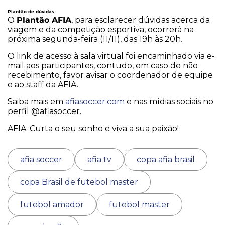
Plantão de dúvidas
Plantão AFIA
O
, para esclarecer dúvidas acerca da
viagem e da competição esportiva, ocorrerá na
próxima segunda-feira (11/11), das 19h às 20h.
O link de acesso à sala virtual foi encaminhado via e-
mail aos participantes, contudo, em caso de não
recebimento, favor avisar o coordenador de equipe
e ao staff da AFIA.
Saiba mais em
afiasoccer.com
e nas mídias sociais no
perfil @afiasoccer.
AFIA: Curta o seu sonho e viva a sua paixão!
afia soccer
afia tv
copa afia brasil
copa Brasil de futebol master
futebol amador
futebol master