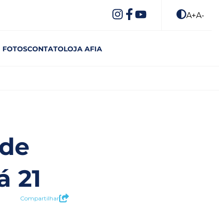
A+
A-
FOTOS
CONTATO
LOJA AFIA
 de
á 21
Compartilhar