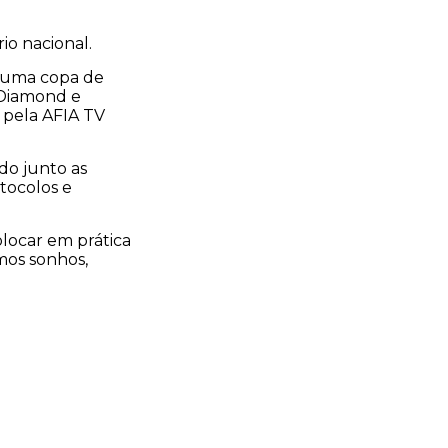
io nacional.
, uma copa de
, Diamond e
 pela AFIA TV
do junto as
tocolos e
locar em prática
smos sonhos,