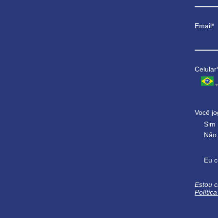
Email*
Celular
Você jo
Sim
Não
Eu c
Estou c
Polític