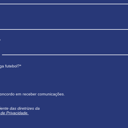
*
ga futebol?*
oncordo em receber comunicações.
iente das diretrizes da
a de Privacidade.