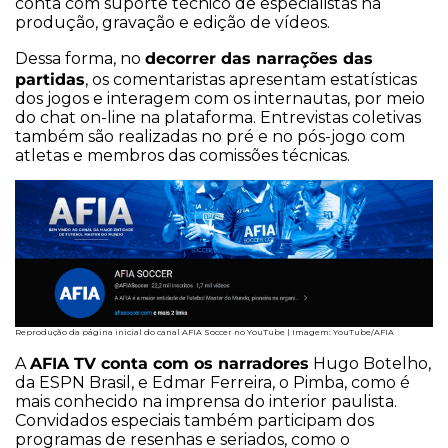
conta com suporte técnico de especialistas na
produção, gravação e edição de vídeos.
decorrer das narrações das
Dessa forma, no
partidas
, os comentaristas apresentam estatísticas
dos jogos e interagem com os internautas, por meio
do chat on-line na plataforma. Entrevistas coletivas
também são realizadas no pré e no pós-jogo com
atletas e membros das comissões técnicas.
Reprodução da página inicial do canal AFIA Soccer no YouTube | Imagem: YouTube/AFIA
AFIA TV conta com os narradores
A
Hugo Botelho,
da ESPN Brasil, e Edmar Ferreira, o Pimba, como é
mais conhecido na imprensa do interior paulista.
Convidados especiais também participam dos
programas de resenhas e seriados, como o