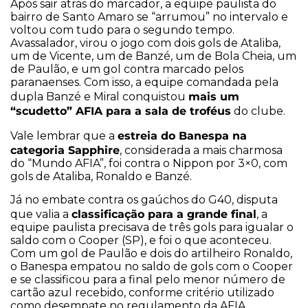
Após sair atrás do marcador, a equipe paulista do
bairro de Santo Amaro se “arrumou” no intervalo e
voltou com tudo para o segundo tempo.
Avassalador, virou o jogo com dois gols de Ataliba,
um de Vicente, um de Banzé, um de Bola Cheia, um
de Paulão, e um gol contra marcado pelos
paranaenses. Com isso, a equipe comandada pela
mais um
dupla Banzé e Miral conquistou
“scudetto” AFIA para a sala de troféus
do clube.
estreia do Banespa na
Vale lembrar que a
categoria Sapphire
, considerada a mais charmosa
do “Mundo AFIA”, foi contra o Nippon por 3×0, com
gols de Ataliba, Ronaldo e Banzé.
Já no embate contra os gaúchos do G40, disputa
classificação para a grande final
que valia a
, a
equipe paulista precisava de três gols para igualar o
saldo com o Cooper (SP), e foi o que aconteceu.
Com um gol de Paulão e dois do artilheiro Ronaldo,
o Banespa empatou no saldo de gols com o Cooper
e se classificou para a final pelo menor número de
cartão azul recebido, conforme critério utilizado
como desempate no regulamento da AFIA.