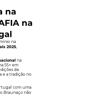
a na
AFIA na
gal
mínio na
ais 2025
,
nacional
na
 na 55+ em
edições de
e a tradição no
Portugal com uma
, o Braunaço não