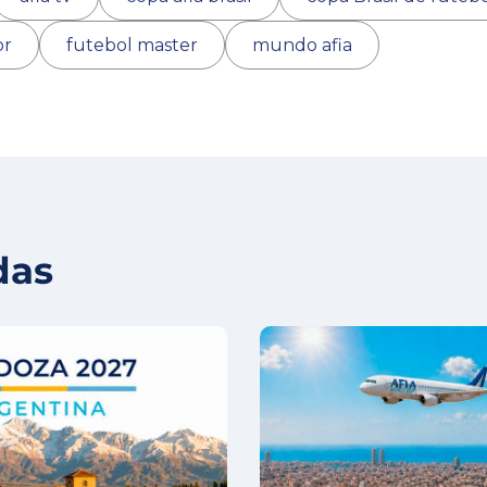
or
futebol master
mundo afia
das