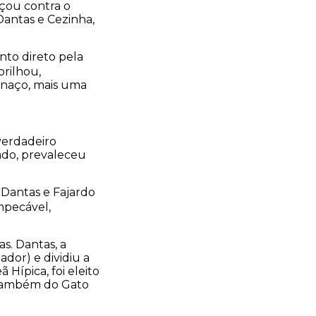
çou contra o
Dantas e Cezinha,
nto direto pela
brilhou,
aunaço, mais uma
verdadeiro
rado, prevaleceu
 Dantas e Fajardo
mpecável,
s. Dantas, a
dor) e dividiu a
 Hípica, foi eleito
, também do Gato