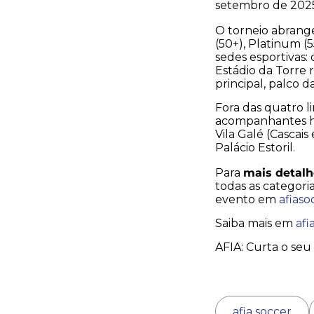
setembro de 2025
O torneio abran
(50+), Platinum (
sedes esportivas: 
Estádio da Torre r
principal, palco da
Fora das quatro l
acompanhantes ho
Vila Galé (Cascais
Palácio Estoril.
mais detalh
Para
todas as categori
evento em
afiaso
Saiba mais em
afi
AFIA: Curta o seu 
afia soccer