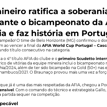
ineiro ratifica a soberani
rante o bicampeonato da 
ia e faz história em Portu
ampeão! O time de Belo Horizonte (MG) confirmou o do
AFIA World Cup Portugal – Casc
m ao vencer a final da
ndo título consecutivo na categoria.
primeiro Scudetto inter
la o 4º título AFIA do clube e o
rico de vitórias da equipe mineira inclui o bicampeonato
hia/2024, além de ter sido bicampeão na Gold (50+) nas 
nambuco/2021. O Braunaço provou mais uma vez a força 
, que já é uma das mais respeitadas da AFIA, chegou a 
eensível
. Com o comando do técnico e estrategista Gallo
partida sequer na competição.
pecável