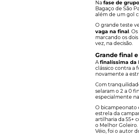
fase de grup
Na
Bagaço de São Pau
além de um gol c
O grande teste ve
vaga na final
. Os
marcando os dois 
vez, na decisão.
Grande final e
finalíssima da
A
clássico contra a
novamente a estr
Com tranquilidade
selaram o 2 a 0 f
especialmente na
O bicampeonato do
estrela da campan
artilharia da 55+ 
o Melhor Goleiro.
Véio, foi o autor 