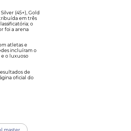
Silver (45+), Gold
stribuída em três
ssificatória; o
r foi a arena
om atletas e
des incluíram o
) e o luxuoso
resultados de
gina oficial do
ol master