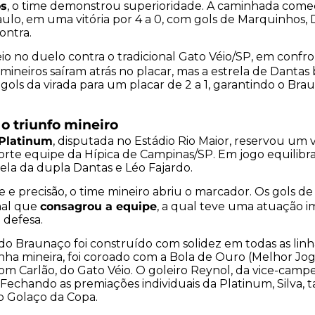
os
, o time demonstrou superioridade. A caminhada come
lo, em uma vitória por 4 a 0, com gols de Marquinhos, 
ontra.
io no duelo contra o tradicional Gato Véio/SP, em confro
 mineiros saíram atrás no placar, mas a estrela de Dantas 
gols da virada para um placar de 2 a 1, garantindo o Br
 o triunfo mineiro
 Platinum
, disputada no Estádio Rio Maior, reservou um 
 forte equipe da Hípica de Campinas/SP. Em jogo equilib
ela da dupla Dantas e Léo Fajardo.
 e precisão, o time mineiro abriu o marcador. Os gols de
consagrou a equipe
inal que
, a qual teve uma atuação i
 defesa.
 Braunaço foi construído com solidez em todas as linha
ha mineira, foi coroado com a Bola de Ouro (Melhor Joga
com Carlão, do Gato Véio. O goleiro Reynol, da vice-campeã
 Fechando as premiações individuais da Platinum, Silva
do Golaço da Copa.