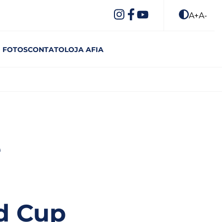
A+
A-
FOTOS
CONTATO
LOJA AFIA
e
d Cup