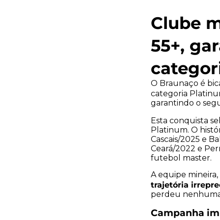
Clube m
55+, ga
categor
O Braunaço é bic
categoria Platinu
garantindo o segu
Esta conquista se
Platinum. O histó
Cascais/2025 e Ba
Ceará/2022 e Per
futebol master.
A equipe mineira
trajetória irrepr
perdeu nenhuma 
Campanha im