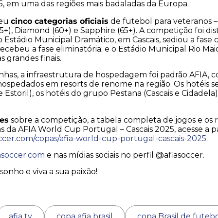
, em uma das regiões mais badaladas da Europa.
cinco categorias oficiais
geu
de futebol para veteranos – 
55+), Diamond (60+) e Sapphire (65+). A competição foi di
o Estádio Municipal Dramático, em Cascais, sediou a fase cla
ecebeu a fase eliminatória; e o Estádio Municipal Rio Maio
s grandes finais.
inhas, a infraestrutura de hospedagem foi padrão AFIA, c
spedados em resorts de renome na região. Os hotéis se
 e Estoril), os hotéis do grupo Pestana (Cascais e Cidadela
es
sobre a competição, a tabela completa de jogos e os 
as da AFIA World Cup Portugal – Cascais 2025, acesse a pá
ccer.com/copas/afia-world-cup-portugal-cascais-2025
.
asoccer.com
e nas mídias sociais no perfil @afiasoccer.
sonho e viva a sua paixão!
afia tv
copa afia brasil
copa Brasil de futeb