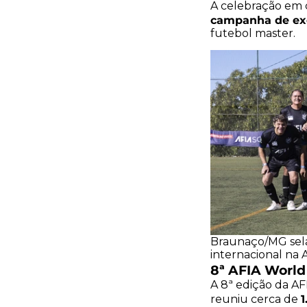
A celebração em 
campanha de ex
futebol master.
Braunaço/MG sela
internacional na 
8ª AFIA World
A 8ª edição da AF
1
reuniu cerca de