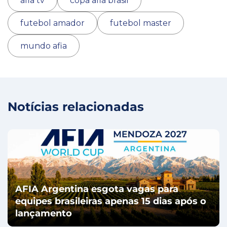
afia tv
copa afia brasil
futebol amador
futebol master
mundo afia
Notícias relacionadas
AFIA Argentina esgota vagas para
equipes brasileiras apenas 15 dias após o
lançamento