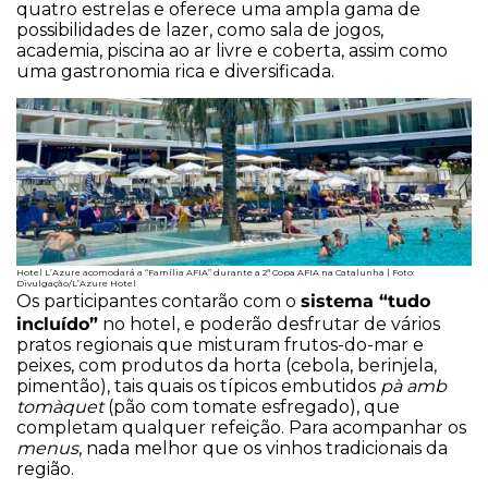
quatro estrelas e oferece uma ampla gama de
possibilidades de lazer, como sala de jogos,
academia, piscina ao ar livre e coberta, assim como
uma gastronomia rica e diversificada.
Hotel L’Azure acomodará a “Família AFIA” durante a 2ª Copa AFIA na Catalunha | Foto:
Divulgação/L’Azure Hotel
sistema “tudo
Os participantes contarão com o
incluído”
no hotel, e poderão desfrutar de vários
pratos regionais que misturam frutos-do-mar e
peixes, com produtos da horta (cebola, berinjela,
pimentão), tais quais os típicos embutidos
pà amb
tomàquet
(pão com tomate esfregado), que
completam qualquer refeição. Para acompanhar os
menus
, nada melhor que os vinhos tradicionais da
região.