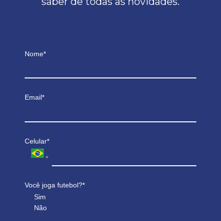
saber de todas as novidades.
Nome*
Email*
Celular*
Você joga futebol?*
Sim
Não