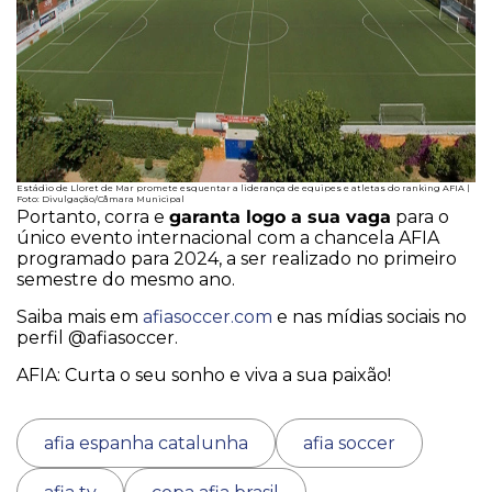
Estádio de Lloret de Mar promete esquentar a liderança de equipes e atletas do ranking AFIA |
Foto: Divulgação/Câmara Municipal
garanta logo a sua vaga
Portanto, corra e
para o
único evento internacional com a chancela AFIA
programado para 2024, a ser realizado no primeiro
semestre do mesmo ano.
Saiba mais em
afiasoccer.com
e nas mídias sociais no
perfil @afiasoccer.
AFIA: Curta o seu sonho e viva a sua paixão!
afia espanha catalunha
afia soccer