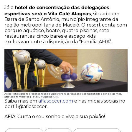
hotel de concentração das delegações
Já o
esportivas será o Vila Galé Alagoas
, situado em
Barra de Santo Antônio, município integrante da
região metropolitana de Maceió. O resort conta com
parque aquático, boate, quatro piscinas, sete
restaurantes, cinco bares e espaço kids
exclusivamente à disposição da “Família AFIA”.
As bolinhas que representam as equipes foram sorteadas e acompanhadas por dirigentes,
atletas e familiares | Foto: Divulgação AFIA
Saiba mais em
afiasoccer.com
e nas mídias sociais no
perfil @afiasoccer.
AFIA: Curta o seu sonho e viva a sua paixão!