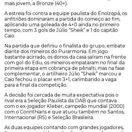
mais jovem, a Bronze (40+).
A estreia foi contra a equipe paulista do Énoizqpá, os
anfitriões dominaram a partida do começo ao fim,
aplicando uma goleada de 4×0 ainda no primeiro
tempo, com 3 gols de Júlio “Sheik” e 1 do capitão
Caio.
Na partida que definiu o finalista do grupo, embate
diante dos mineiros do Purarmonia. Em jogo
bastante acirrado, os donos da casa saíram na frente
com gol do Edu, os mineiros empataram no final da
primeira etapa em cobrança de pênalti, mas na fase
complementar, o artilheiro Júlio “Sheik” marcou e
Caio fechou o placar em 3×1, carimbando a vaga
para a final da competição.
A decisão foi cercada de muita expectativa pois o
rival era a Seleção Paulista da OAB que contava
com o ex-jogador Kleber, campeão mundial (2000)
com o Corinthians e que atuou também no Santos,
Internacional (RS) e Seleção Brasileira.
As duas equipes contando com grandes jogadores,