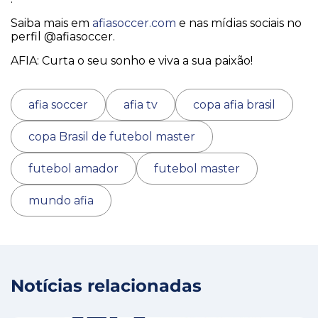
Saiba mais em
afiasoccer.com
e nas mídias sociais no
perfil @afiasoccer.
AFIA: Curta o seu sonho e viva a sua paixão!
afia soccer
afia tv
copa afia brasil
copa Brasil de futebol master
futebol amador
futebol master
mundo afia
Notícias relacionadas