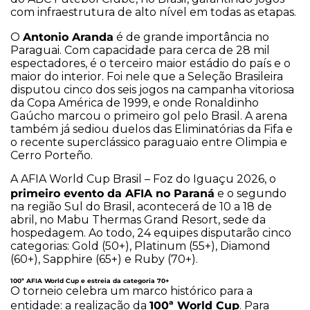
com infraestrutura de alto nível em todas as etapas.
Antonio Aranda
O
é de grande importância no
Paraguai. Com capacidade para cerca de 28 mil
espectadores, é o terceiro maior estádio do país e o
maior do interior. Foi nele que a Seleção Brasileira
disputou cinco dos seis jogos na campanha vitoriosa
da Copa América de 1999, e onde Ronaldinho
Gaúcho marcou o primeiro gol pelo Brasil. A arena
também já sediou duelos das Eliminatórias da Fifa e
o recente superclássico paraguaio entre Olimpia e
Cerro Porteño.
A AFIA World Cup Brasil – Foz do Iguaçu 2026, o
primeiro evento da AFIA no Paraná
e o segundo
na região Sul do Brasil, acontecerá de 10 a 18 de
abril, no Mabu Thermas Grand Resort, sede da
hospedagem. Ao todo, 24 equipes disputarão cinco
categorias: Gold (50+), Platinum (55+), Diamond
(60+), Sapphire (65+) e Ruby (70+).
100ª AFIA World Cup e estreia da categoria 70+
O torneio celebra um marco histórico para a
100ª World Cup
entidade: a realização da
. Para