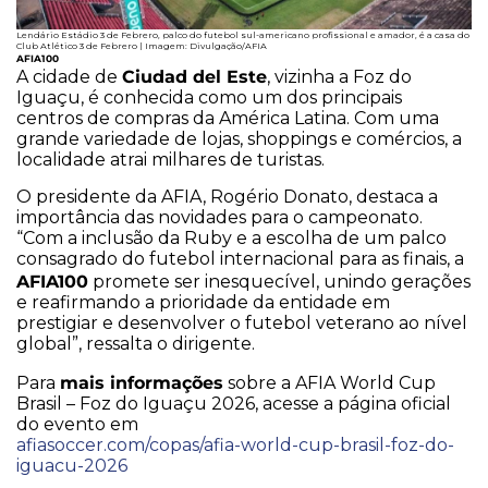
Lendário Estádio 3 de Febrero, palco do futebol sul-americano profissional e amador, é a casa do
Club Atlético 3 de Febrero | Imagem: Divulgação/AFIA
AFIA100
Ciudad del Este
A cidade de
, vizinha a Foz do
Iguaçu, é conhecida como um dos principais
centros de compras da América Latina. Com uma
grande variedade de lojas, shoppings e comércios, a
localidade atrai milhares de turistas.
O presidente da AFIA, Rogério Donato, destaca a
importância das novidades para o campeonato.
“Com a inclusão da Ruby e a escolha de um palco
consagrado do futebol internacional para as finais, a
AFIA100
promete ser inesquecível, unindo gerações
e reafirmando a prioridade da entidade em
prestigiar e desenvolver o futebol veterano ao nível
global”, ressalta o dirigente.
mais informações
Para
sobre a AFIA World Cup
Brasil – Foz do Iguaçu 2026, acesse a página oficial
do evento em
afiasoccer.com/copas/afia-world-cup-brasil-foz-do-
iguacu-2026
.