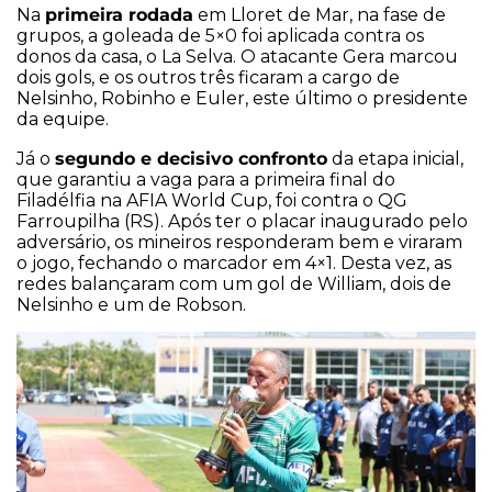
primeira rodada
Na
em Lloret de Mar, na fase de
grupos, a goleada de 5×0 foi aplicada contra os
donos da casa, o La Selva. O atacante Gera marcou
dois gols, e os outros três ficaram a cargo de
Nelsinho, Robinho e Euler, este último o presidente
da equipe.
segundo e decisivo confronto
Já o
da etapa inicial,
que garantiu a vaga para a primeira final do
Filadélfia na AFIA World Cup, foi contra o QG
Farroupilha (RS). Após ter o placar inaugurado pelo
adversário, os mineiros responderam bem e viraram
o jogo, fechando o marcador em 4×1. Desta vez, as
redes balançaram com um gol de William, dois de
Nelsinho e um de Robson.