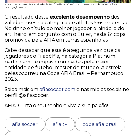
Emocionado, capitão do Filadélfia (MG) beija o primeiro Scudetto AFIA da carreira | Foto:
Divulgação/AFIA
excelente desempenho
O resultado deste
dos
valadarenses na categoria de atletas 55+ rendeu ao
Nelsinho o título de melhor jogador e, ainda, o de
artilheiro, em conjunto com o Euler, nesta 6ª copa
promovida pela AFIA em terras espanholas.
Cabe destacar que esta é a segunda vez que os
jogadores do Filadélfia, na categoria Platinum,
participam de copas promovidas pela maior
entidade de futebol master do mundo. A estreia
deles ocorreu na Copa AFIA Brasil – Pernambuco
2023.
Saiba mais em
afiasoccer.com
e nas mídias sociais no
perfil @afiasoccer.
AFIA: Curta o seu sonho e viva a sua paixão!
afia soccer
afia tv
copa afia brasil