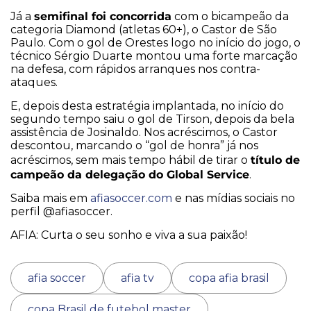
semifinal foi concorrida
Já a
com o bicampeão da
categoria Diamond (atletas 60+), o Castor de São
Paulo. Com o gol de Orestes logo no início do jogo, o
técnico Sérgio Duarte montou uma forte marcação
na defesa, com rápidos arranques nos contra-
ataques.
E, depois desta estratégia implantada, no início do
segundo tempo saiu o gol de Tirson, depois da bela
assistência de Josinaldo. Nos acréscimos, o Castor
descontou, marcando o “gol de honra” já nos
título de
acréscimos, sem mais tempo hábil de tirar o
campeão da delegação do Global Service
.
Saiba mais em
afiasoccer.com
e nas mídias sociais no
perfil @afiasoccer.
AFIA: Curta o seu sonho e viva a sua paixão!
afia soccer
afia tv
copa afia brasil
copa Brasil de futebol master