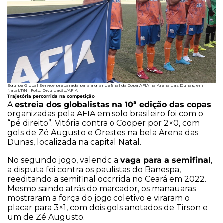
Equipe Global Service preparada para a grande final da Copa AFIA na Arena das Dunas, em
Natal/RN | Foto: Divulgação/AFIA
Trajetória percorrida na competição
estreia dos globalistas na 10ª edição das copas
A
organizadas pela AFIA em solo brasileiro foi com o
“pé direito”. Vitória contra o Cooper por 2×0, com
gols de Zé Augusto e Orestes na bela Arena das
Dunas, localizada na capital Natal.
vaga para a semifinal
No segundo jogo, valendo a
,
a disputa foi contra os paulistas do Banespa,
reeditando a semifinal ocorrida no Ceará em 2022.
Mesmo saindo atrás do marcador, os manauaras
mostraram a força do jogo coletivo e viraram o
placar para 3×1, com dois gols anotados de Tirson e
um de Zé Augusto.