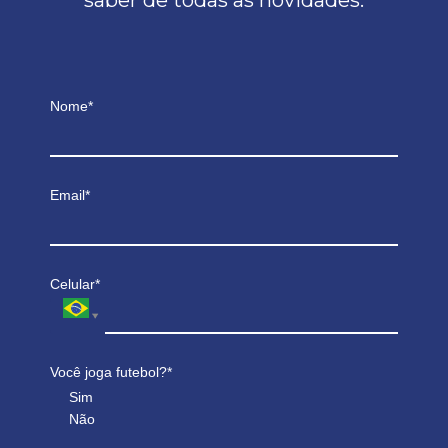
saber de todas as novidades.
Nome*
Email*
Celular*
Você joga futebol?*
Sim
Não