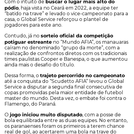
buscar o lugar mais alto do
Com o intuito de
pódio
, haja vista no Ceará em 2022, a equipe ter
“batido na trave” e levado o vice-campeonato para a
casa, o Global Service reforçou o plantel de
jogadores para este ano.
sorteio oficial da competição
Contudo, já no
potiguar estreante
no “Mundo AFIA”, os manauaras
caíram no denominado “grupo da morte”, com a
realização de confrontos diretos com os tradicionais
times paulistas Cooper e Banespa, o que aumentou
ainda mais o desafio do título.
trajeto percorrido no campeonato
Dessa forma, o
até a conquista do “Scudetto AFIA” levou o Global
Service a disputar a segunda final consecutiva de
copas promovidas pela maior entidade de futebol
master do mundo. Desta vez, o embate foi contra o
Flamengo, do Paraná.
jogo iniciou muito disputado
O
, com a posse de
bola equilibrada entre as duas equipes. No entanto,
os paranaenses foram os primeiros a terem chance
real de gol, ao acertarem uma bola na trave do