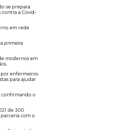
do se prepara
 contra a Covid-
verno em rede
a primeira
aúde modernos em
ãos.
 por enfermeiros
tas para ajudar
, confirmando o
021 de 300
 parceria com o