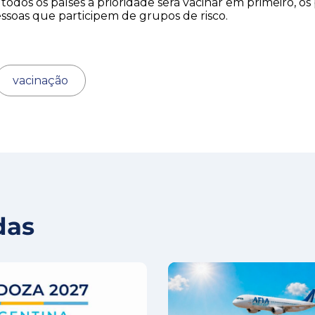
odos os países a prioridade será vacinar em primeiro, os 
essoas que participem de grupos de risco.
vacinação
das