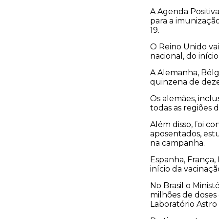
A Agenda Positiva
para a imunização
19.
O Reino Unido vai
nacional, do iníc
A Alemanha, Bélgi
quinzena de dez
Os alemães, inclu
todas as regiões 
Além disso, foi 
aposentados, estu
na campanha.
Espanha, França, 
início da vacinaçã
No Brasil o Mini
milhões de doses
Laboratório Astro