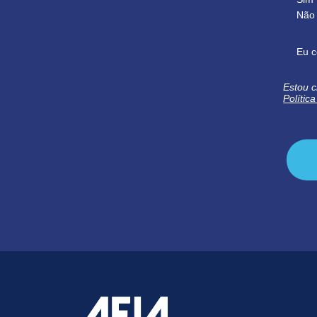
Não
Eu c
Estou c
Polític