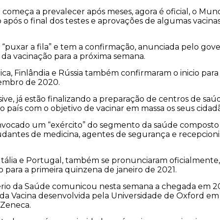
 começa a prevalecer após meses, agora é oficial, o Mun
 após o final dos testes e aprovações de algumas vacinas
 “puxar a fila” e tem a confirmação, anunciada pelo go
io da vacinação para a próxima semana.
ca, Finlândia e Rússia também confirmaram o inicio para 
embro de 2020.
sive, já estão finalizando a preparação de centros de s
do país com o objetivo de vacinar em massa os seus cidad
convocado um “exército” do segmento da saúde composto
dantes de medicina, agentes de segurança e recepcionis
Itália e Portugal, também se pronunciaram oficialmente
o para a primeira quinzena de janeiro de 2021.
stério da Saúde comunicou nesta semana a chegada em 2
 da Vacina desenvolvida pela Universidade de Oxford em
 Zeneca.