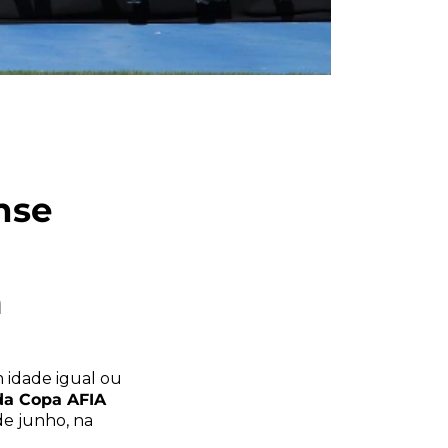
nse
m
 idade igual ou
da Copa AFIA
de junho, na