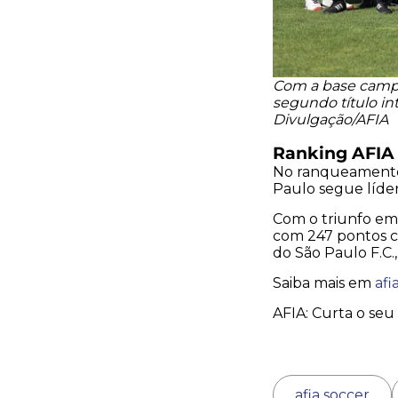
Com a base campe
segundo título in
Divulgação/AFIA
Ranking AFIA
No ranqueamento 
Paulo segue líde
Com o triunfo em 
com 247 pontos co
do São Paulo F.C
Saiba mais em
afi
AFIA: Curta o seu 
afia soccer