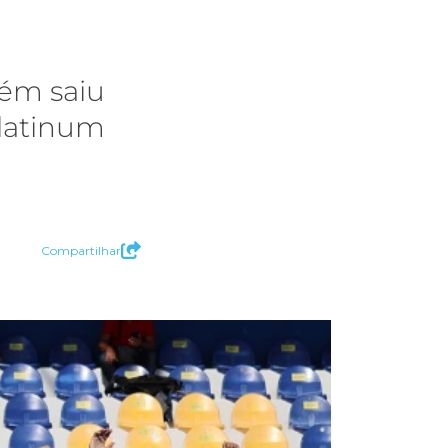
bém saiu
Platinum
Compartilhar