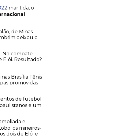
022
mantida, o
ernacional
alão, de Minas
também deixou o
ct. No combate
 Elói. Resultado?
nas Brasília Tênis
copas promovidas
eventos de futebol
 paulistanos e um
 ampliada e
obo, os mineiros-
s dois de Elói e