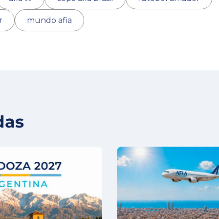
r
mundo afia
das