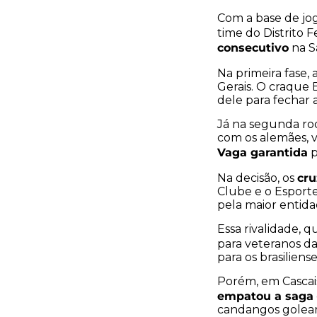
Com a base de j
time do Distrito F
consecutivo
na S
Na primeira fase, 
Gerais. O craque 
dele para fechar 
Já na segunda rod
com os alemães, v
Vaga garantida
p
cr
Na decisão, os
Clube e o Esporte
pela maior entid
Essa rivalidade, 
para veteranos da
para os brasiliense
Porém, em Cascais
empatou a saga
candangos goleara