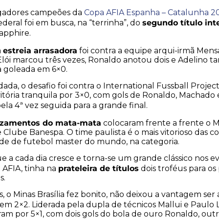
ogadores campeões da
Copa AFIA Espanha – Catalunha 2
segundo título int
ederal foi em busca, na “terrinha”, do
apphire.
estreia arrasadora
a
foi contra a equipe arqui-irmã Mens
Elói marcou três vezes, Ronaldo anotou dois e Adelino 
a goleada em 6×0.
ada, o desafio foi contra o International Fussball Proje
itória tranquila por 3×0, com gols de Ronaldo, Machado e
ela 4ª vez seguida para a grande final.
uzamentos do mata-mata
colocaram frente a frente o Mi
 Clube Banespa. O time paulista é o mais vitorioso das 
ade de futebol master do mundo, na categoria.
que a cada dia cresce e torna-se um grande clássico nos 
prateleira de títulos
 AFIA, tinha na
dois troféus para os
s.
, o Minas Brasília fez bonito, não deixou a vantagem ser
em 2×2. Liderada pela dupla de técnicos Mallui e Paulo L
m por 5×1, com dois gols do bola de ouro Ronaldo, outro