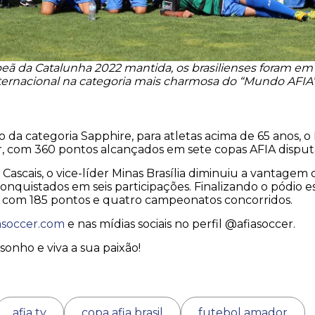
ã da Catalunha 2022 mantida, os brasilienses foram em
ternacional na categoria mais charmosa do “Mundo AFIA” 
da categoria Sapphire, para atletas acima de 65 anos, 
r, com 360 pontos alcançados em sete copas AFIA disput
Cascais, o vice-líder Minas Brasília diminuiu a vantagem 
nquistados em seis participações. Finalizando o pódio es
., com 185 pontos e quatro campeonatos concorridos.
asoccer.com
e nas mídias sociais no perfil @afiasoccer.
sonho e viva a sua paixão!
afia tv
copa afia brasil
futebol amador