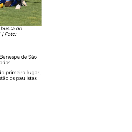
 busca do
| Foto:
o Banespa de São
adas.
do primeiro lugar,
tão os paulistas