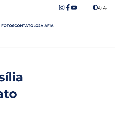
A+
A-
FOTOS
CONTATO
LOJA AFIA
ília
ato