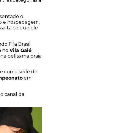
três categorias a
esentado o
dio e hospedagem,
salta-se que ele
o Fifa Brasil
Vila Galé
á no
,
 na belíssima praia
te como sede de
ampeonato
em
o canal da