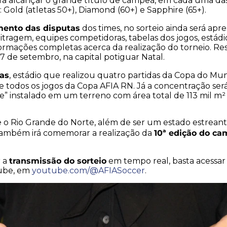
a alcançar o grande título de campeã, em cada uma das 
 Gold (atletas 50+), Diamond (60+) e Sapphire (65+).
ento das disputas
dos times, no sorteio ainda será apr
itragem, equipes competidoras, tabelas dos jogos, está
ormações completas acerca da realização do torneio. Res
17 de setembro, na capital potiguar Natal.
as
, estádio que realizou quatro partidas da Copa do Mund
de todos os jogos da Copa AFIA RN. Já a concentração ser
ive” instalado em um terreno com área total de 113 mil m²
e o Rio Grande do Norte, além de ser um estado estrean
10ª edição do c
ambém irá comemorar a realização da
transmissão do sorteio
 a
em tempo real, basta acessar 
ube, em
youtube.com/@AFIASoccer
.