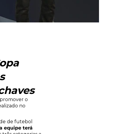
Copa
s
 chaves
á promover o
ealizado no
.
ade de futebol
 equipe terá