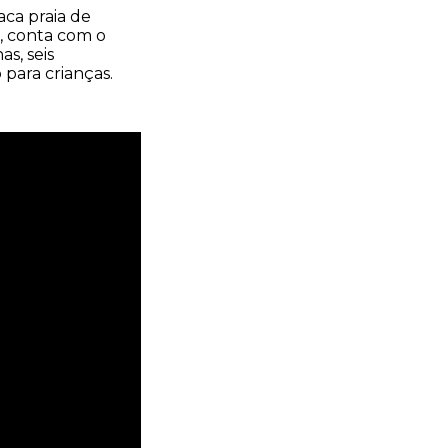
aca praia de
a, conta com o
as, seis
 para crianças.