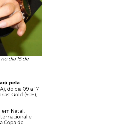
 no dia 15 de
ará pela
), do dia 09 a 17
ias: Gold (50+),
a em Natal,
ternacional e
da Copa do