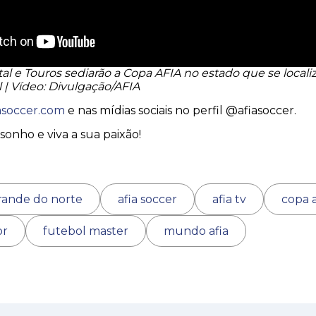
al e Touros sediarão a Copa AFIA no estado que se local
l | Vídeo: Divulgação/AFIA
asoccer.com
e nas mídias sociais no perfil @afiasoccer.
sonho e viva a sua paixão!
 grande do norte
afia soccer
afia tv
copa a
or
futebol master
mundo afia