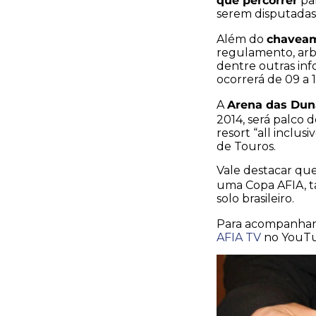
par
serem disputadas:
chaveam
Além do
regulamento, arb
dentre outras inf
ocorrerá de 09 a 
Arena das Dun
A
2014, será palco 
resort “all inclus
de Touros.
Vale destacar qu
uma Copa AFIA, t
solo brasileiro.
Para acompanhar
AFIA TV
no YouT