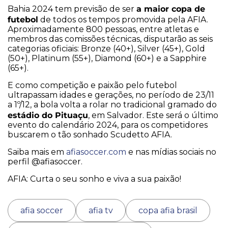
a maior copa de
Bahia 2024 tem previsão de ser
futebol
de todos os tempos promovida pela AFIA.
Aproximadamente 800 pessoas, entre atletas e
membros das comissões técnicas, disputarão as seis
categorias oficiais: Bronze (40+), Silver (45+), Gold
(50+), Platinum (55+), Diamond (60+) e a Sapphire
(65+).
E como competição e paixão pelo futebol
ultrapassam idades e gerações, no período de 23/11
a 1º/12, a bola volta a rolar no tradicional gramado do
estádio do Pituaçu
, em Salvador. Este será o último
evento do calendário 2024, para os competidores
buscarem o tão sonhado Scudetto AFIA.
Saiba mais em
afiasoccer.com
e nas mídias sociais no
perfil @afiasoccer.
AFIA: Curta o seu sonho e viva a sua paixão!
afia soccer
afia tv
copa afia brasil