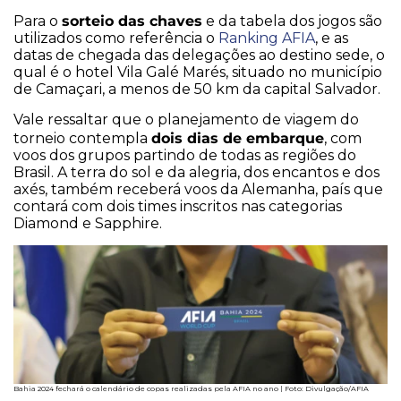
sorteio das chaves
Para o
e da tabela dos jogos são
utilizados como referência o
Ranking AFIA
, e as
datas de chegada das delegações ao destino sede, o
qual é o hotel Vila Galé Marés, situado no município
de Camaçari, a menos de 50 km da capital Salvador.
Vale ressaltar que o planejamento de viagem do
dois dias de embarque
torneio contempla
, com
voos dos grupos partindo de todas as regiões do
Brasil. A terra do sol e da alegria, dos encantos e dos
axés, também receberá voos da Alemanha, país que
contará com dois times inscritos nas categorias
Diamond e Sapphire.
Bahia 2024 fechará o calendário de copas realizadas pela AFIA no ano | Foto: Divulgação/AFIA