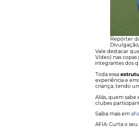
Repórter da
Divulgação
Vale destacar qu
Vídeo) nas copas 
integrantes dos 
estrut
Toda essa
experiência e emo
criança, tendo um
Aliás, quem sabe 
clubes participan
Saiba mais em
afi
AFIA: Curta o seu 