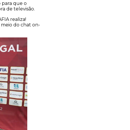
 para que o
a de televisão.
IA realiza!
r meio do chat on-