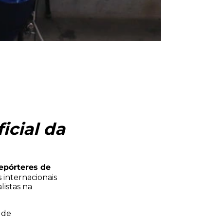
icial da
repórteres de
 internacionais
listas na
 de