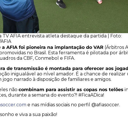
 TV AFIA entrevista atleta destaque da partida | Foto:
/AFIA
a AFIA foi pioneira na implantação do VAR
e
(Árbitros 
promovidas no Brasil. Esta ferramenta é pilotada por árbi
quadros da CBF, Conmebol e FIFA.
ura de transmissão é montada para oferecer aos joga
ção inigualável ao nível amador. É a chance de realiza
 jogo narrado à disposição de familiares e amigos.
combinam para assistir as copas nos telões
eles não
i
tes, durante a semana do evento?! #FicaADica!
asoccer.com
e nas mídias sociais no perfil @afiasoccer.
sonho e viva a sua paixão!