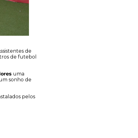
Assistentes de
tros de futebol
dores
uma
r um sonho de
nstalados pelos