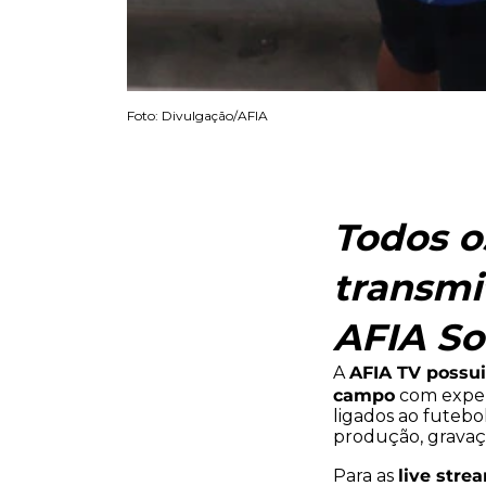
Foto: Divulgação/AFIA
Todos o
transmit
AFIA So
AFIA TV possui
A
campo
com experi
ligados ao futebo
produção, gravaçã
live stre
Para as