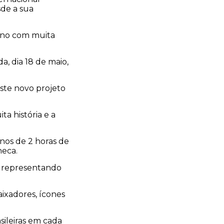
sde a sua
rno com muita
, dia 18 de maio,
ste novo projeto
ta história e a
enos de 2 horas de
heca.
, representando
aixadores, ícones
sileiras em cada