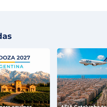
das
para equipes
AFIA Catalunha te