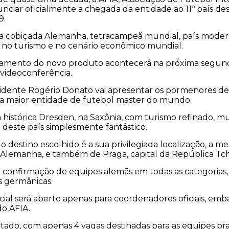
ciar oficialmente a chegada da entidade ao 11º país de
9.
 a cobiçada Alemanha, tetracampeã mundial, país mode
ão no turismo e no cenário econômico mundial.
amento do novo produto acontecerá na próxima segunda
 videoconferência.
sidente Rogério Donato vai apresentar os pormenores de
a maior entidade de futebol master do mundo.
a histórica Dresden, na Saxônia, com turismo refinado, mui
deste país simplesmente fantástico.
o destino escolhido é a sua privilegiada localização, a m
a Alemanha, e também de Praga, capital da República Tc
a confirmação de equipes alemãs em todas as categorias
es germânicas.
ial será aberto apenas para coordenadores oficiais, emb
o AFIA.
itado, com apenas 4 vagas destinadas para as equipes bra