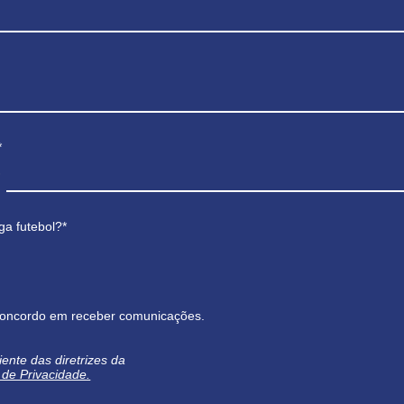
*
ga futebol?*
oncordo em receber comunicações.
iente das diretrizes da
a de Privacidade.