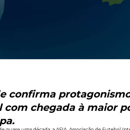
e confirma protagonism
 com chegada à maior p
pa.
de quase uma década, a AFIA, Associação de Futebol Int