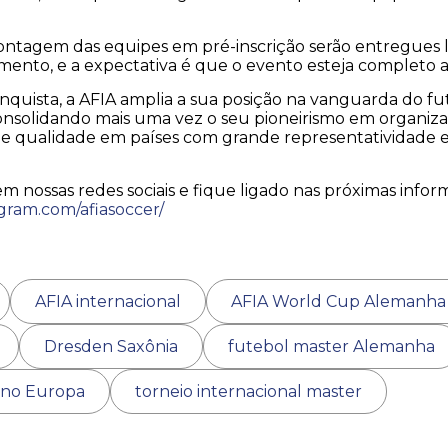
ontagem das equipes em pré-inscrição serão entregues 
ento, e a expectativa é que o evento esteja completo at
nquista, a AFIA amplia a sua posição na vanguarda do f
consolidando mais uma vez o seu pioneirismo em organiz
 qualidade em países com grande representatividade esp
 nossas redes sociais e fique ligado nas próximas info
gram.com/afiasoccer/
AFIA internacional
AFIA World Cup Alemanha
Dresden Saxônia
futebol master Alemanha
ano Europa
torneio internacional master