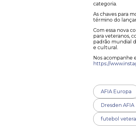
categoria.
As chaves para m
término do lançam
Com essa nova co
para veteranos, 
padrão mundial de
e cultural.
Nos acompanhe em
https://www.insta
AFIA Europa
Dresden AFIA
futebol veter