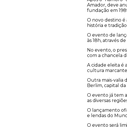
Amador, deve anun
fundação em 198
O novo destino é
história e tradiç
O evento de lanç
às 18h, através de
No evento, o pre
com a chancela d
A cidade eleita é 
cultura marcante 
Outra mais-valia d
Berlim, capital d
O evento já tem 
as diversas regiõ
O lançamento ofic
e lendas do Mund
O evento será lim