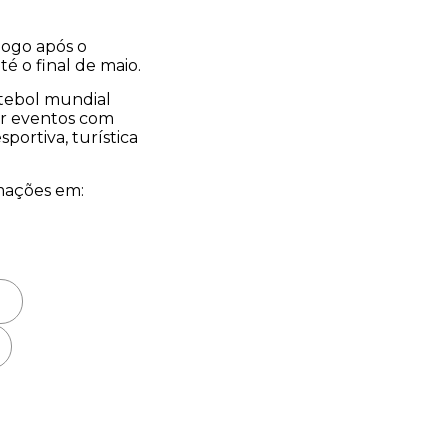
logo após o
é o final de maio.
utebol mundial
ar eventos com
ortiva, turística
rmações em: