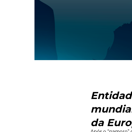
Entidad
mundial
da Euro
Após o “namoro” 