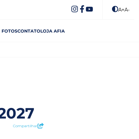
A+
A-
FOTOS
CONTATO
LOJA AFIA
2027
Compartilhar