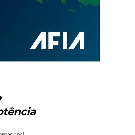
o
otência
ernacional