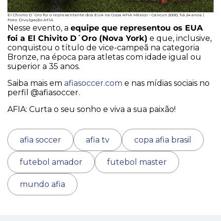
El Chivito D´Oro foi o representante dos EUA na Copa AFIA México – Cancun 2000, há 24 anos |
Foto: Divulgação AFIA
equipe que representou os EUA
Nesse evento, a
foi a El Chivito D´Oro (Nova York)
e que, inclusive,
conquistou o título de vice-campeã na categoria
Bronze, na época para atletas com idade igual ou
superior a 35 anos.
Saiba mais em
afiasoccer.com
e nas mídias sociais no
perfil @afiasoccer.
AFIA: Curta o seu sonho e viva a sua paixão!
afia soccer
afia tv
copa afia brasil
futebol amador
futebol master
mundo afia